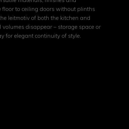
satile materials, finishes and
 floor to ceiling doors without plinths
e leitmotiv of both the kitchen and
al volumes disappear – storage space or
y for elegant continuity of style.