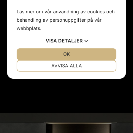
Läs mer om vår användning av cookies och
behandling av personuppgifter på vår
webbplats.
VISA
DETALJER
JA
NEJ
OK
JA
NEJ
NÖDVÄNDIG
INSTÄLLNINGAR
AVVISA ALLA
JA
NEJ
JA
NEJ
MARKNADSFÖRING
STATISTIK