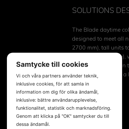
SOLUTIONS DES
The Blade daytime coll
designed to meet all n
2700 mm), tall units 
Blade, More or Face), 
Samtycke till cookies
or 1200mm) inset on t
classical concept of a 
Vi och våra partners använder teknik,
inklusive cookies, för att samla in
information om dig för olika ändamål,
inklusive: bättre användarupplevelse,
funktionalitet, statistik och marknadsföring.
Genom att klicka på "OK" samtycker du till
dessa ändamål.